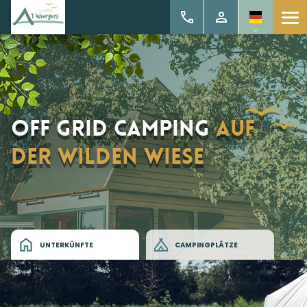
Off grid Camping
auf
der Wilden Wiese
UNTERKÜNFTE
CAMPINGPLÄTZE