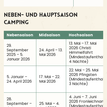
Neben- und Hauptsaison
Camping
Nebensaison
Midsaison
Hochsaison
13. Mai – 17. Mai
29.
2026 Christi
September
24. April – 13.
Himmelfahrt
2025 – 5.
Mai 2026
(Mindestaufenthalt
Januar 2026
4 Nächte)
22. Mai – 25. Mai
2026 Pfingsten
5. Januar –
17. Mai – 22.
(Mindestaufenthalt
24. April 2026
Mai 2026
3 Nächte)
4. Juni – 7. Juni
28.
2026 Fronleichnam
September –
25. Mai – 4.
(Mindestaufenthalt