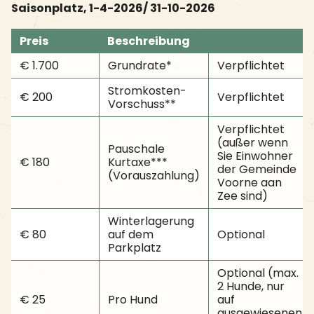
Saisonplatz, 1-4-2026/ 31-10-2026
Preis
Beschreibung
€ 1.700
Grundrate*
Verpflichtet
Stromkosten-
€ 200
Verpflichtet
Vorschuss**
Verpflichtet
(außer wenn
Pauschale
Sie Einwohner
€ 180
Kurtaxe***
der Gemeinde
(Vorauszahlung)
Voorne aan
Zee sind)
Winterlagerung
€ 80
auf dem
Optional
Parkplatz
Optional (max.
2 Hunde, nur
€ 25
Pro Hund
auf
ausgewiesenen