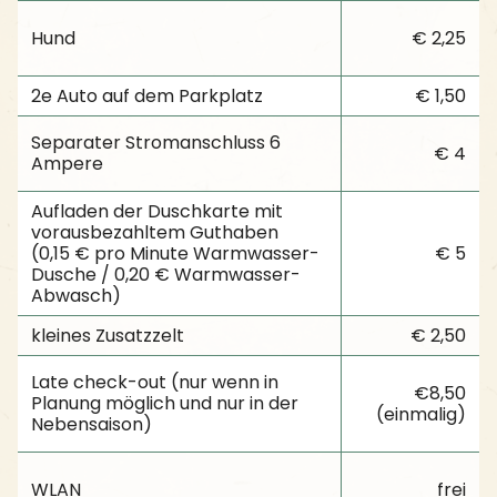
Hund
€ 2,25
2e Auto auf dem Parkplatz
€ 1,50
Separater Stromanschluss 6
€ 4
Ampere
Aufladen der Duschkarte mit
vorausbezahltem Guthaben
(0,15 € pro Minute Warmwasser-
€ 5
Dusche / 0,20 € Warmwasser-
Abwasch)
kleines Zusatzzelt
€ 2,50
Late check-out (nur wenn in
€8,50
Planung möglich und nur in der
(einmalig)
Nebensaison)
WLAN
frei