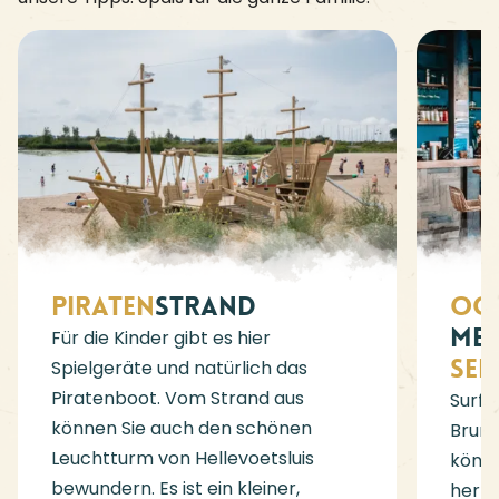
Piraten
strand
Oo
Me
Für die Kinder gibt es hier
See
Spielgeräte und natürlich das
Piratenboot. Vom Strand aus
Surfe
können Sie auch den schönen
Bruno
Leuchtturm von Hellevoetsluis
könne
bewundern. Es ist ein kleiner,
herrl