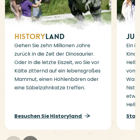
History
land
Ju
Gehen Sie zehn Millionen Jahre
Ein i
zurück in die Zeit der Dinosaurier.
Kinde
Oder in die letzte Eiszeit, wo Sie vor
Helle
Kälte zitternd auf ein lebensgroßes
von J
Mammut, einen Höhlenbären oder
Wande
eine Säbelzahnkatze treffen.
histo
etwas
Hellev
Besuchen Sie Historyland
Star