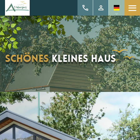
schönes
kleines Haus